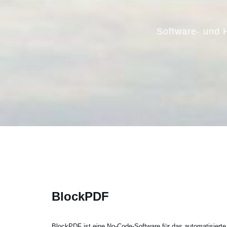
Software- und 
BlockPDF
BlockPDF ist eine No-Code-Software für das automatisierte