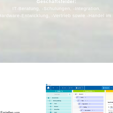
Geschäftsfelder:
IT-Beratung, -Schulungen, -Integration,
Hardware-Entwicklung, -Vertrieb sowie -Handel im 
 Erstellen von