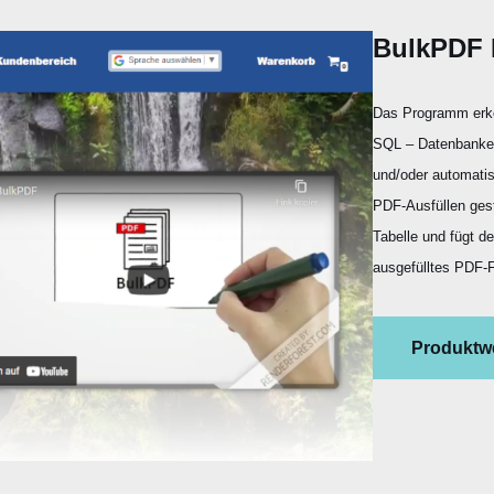
BulkPDF 
Das Programm erke
SQL – Datenbanken
und/oder automati
PDF-Ausfüllen gesta
Tabelle und fügt de
ausgefülltes PDF-F
Produktw